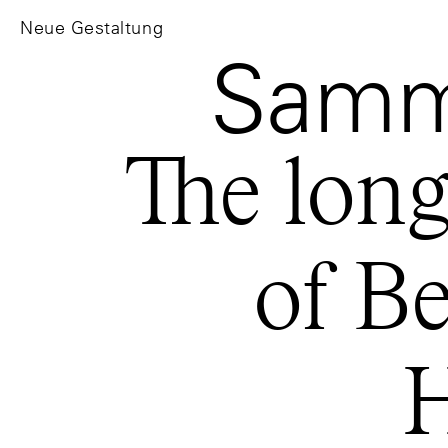
Neue Gestaltung
Samm
The long
of Be
H