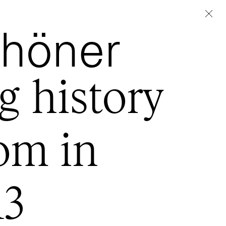
höner
g history
oom in
13